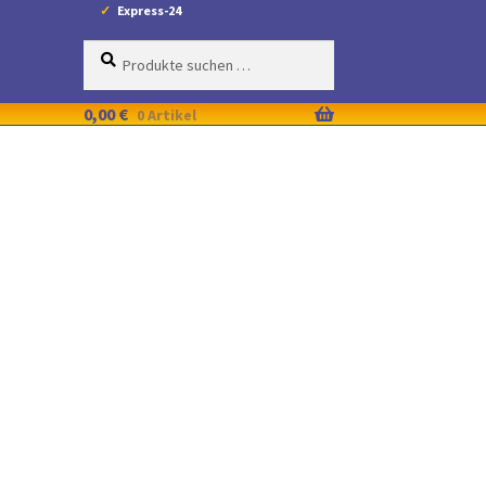
Express-24
Suche
Suchen
nach:
0,00
€
0 Artikel