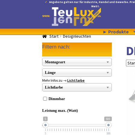
Angebote gelten nur für Industrie, Handel und Gewerbe. Prei
MwSt.
Zur
Zum
Navigation
Inhalt
springen
springen
► Produkte
Start
Designleuchten
D
Filtern nach:
Montageart
Länge
Mehr Infos zu →
Lichtfarbe
Lichtfarbe
Dimmbar
Leistung max. (Watt)
5
500
5
500