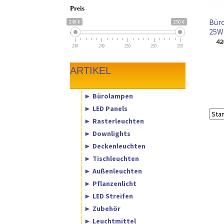
Preis
Büro
249 €
250 €
25W
42
249
249
250
250
250
ARTIKEL
► Bürolampen
► LED Panels
► Rasterleuchten
► Downlights
► Deckenleuchten
► Tischleuchten
► Außenleuchten
► Pflanzenlicht
► LED Streifen
► Zubehör
► Leuchtmittel