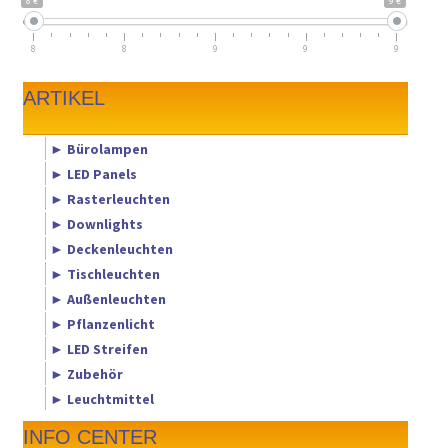
8 €
9 €
8
8
9
9
9
ARTIKEL
► Bürolampen
► LED Panels
► Rasterleuchten
► Downlights
► Deckenleuchten
► Tischleuchten
► Außenleuchten
► Pflanzenlicht
► LED Streifen
► Zubehör
► Leuchtmittel
INFO CENTER