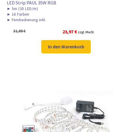
LED Strip PAUL 35W RGB
►
5m (30 LED/m)
►
16 Farben
►
Fernbedienung inkl.
Ursprünglicher
Aktueller
31,98
€
23,97
€
zzgl. MwSt.
Preis
Preis
war:
ist:
In den Warenkorb
31,98 €
23,97 €.