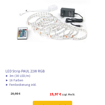
LED Strip PAUL 21W RGB
►
3m (30 LED/m)
►
16 Farben
►
Fernbedienung inkl.
Ursprünglicher
Aktueller
20,98
€
15,97
€
zzgl. MwSt.
Preis
Preis