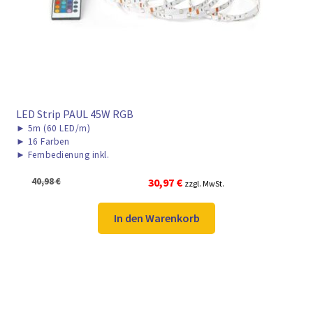
LED Strip PAUL 45W RGB
►
5m (60 LED/m)
►
16 Farben
►
Fernbedienung inkl.
Ursprünglicher
Aktueller
40,98
€
30,97
€
zzgl. MwSt.
Preis
Preis
war:
ist:
In den Warenkorb
40,98 €
30,97 €.