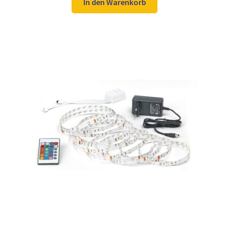
war:
ist:
In den Warenkorb
20,98 €
15,97 €.