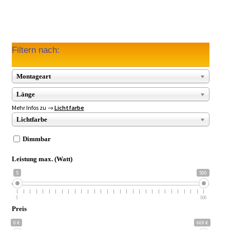
Filtern nach:
Montageart
Länge
Mehr Infos zu →
Lichtfarbe
Lichtfarbe
Dimmbar
Leistung max. (Watt)
5
500
5
500
Preis
0 €
669 €