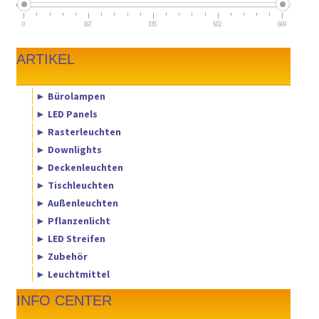
0
167
335
502
669
ARTIKEL
► Bürolampen
► LED Panels
► Rasterleuchten
► Downlights
► Deckenleuchten
► Tischleuchten
► Außenleuchten
► Pflanzenlicht
► LED Streifen
► Zubehör
► Leuchtmittel
INFO CENTER