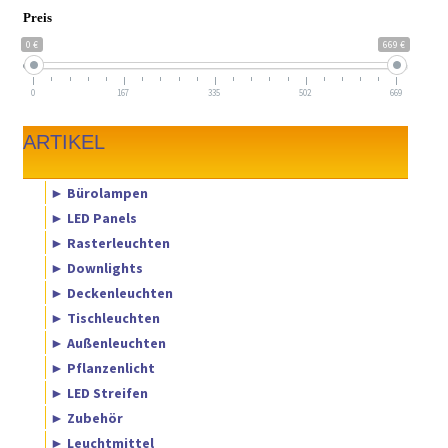
Preis
0 €
669 €
0
167
335
502
669
ARTIKEL
► Bürolampen
► LED Panels
► Rasterleuchten
► Downlights
► Deckenleuchten
► Tischleuchten
► Außenleuchten
► Pflanzenlicht
► LED Streifen
► Zubehör
► Leuchtmittel