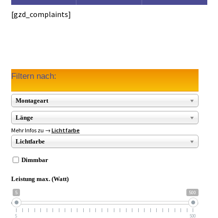
[gzd_complaints]
Filtern nach:
Montageart
Länge
Mehr Infos zu →
Lichtfarbe
Lichtfarbe
Dimmbar
Leistung max. (Watt)
5
500
5
500