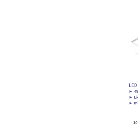
LED
►
48
►
Li
►
mi
10