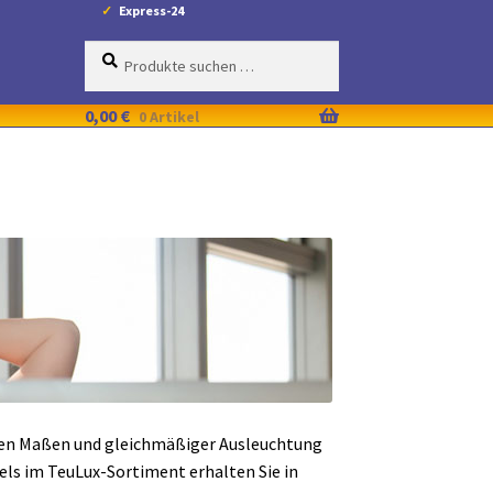
Express-24
Suche
Suchen
nach:
0,00
€
0 Artikel
chen Maßen und gleichmäßiger Ausleuchtung
els im TeuLux-Sortiment erhalten Sie in