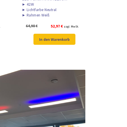
►
42W
►
Lichtfarbe Neutral
►
Rahmen Weiß
Ursprünglicher
Aktueller
64,98
€
52,97
€
.
zzgl. MwSt.
Preis
Preis
war:
ist:
In den Warenkorb
64,98 €
52,97 €.