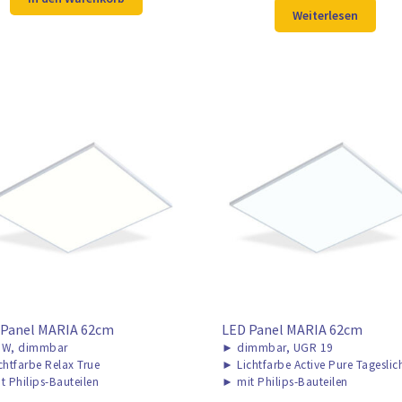
war:
ist:
106,98 €
79,97 €.
Weiterlesen
130,98 €
99,97 €.
 Panel MARIA 62cm
LED Panel MARIA 62cm
W, dimmbar
►
dimmbar, UGR 19
chtfarbe Relax True
►
Lichtfarbe Active Pure Tageslic
t Philips-Bauteilen
►
mit Philips-Bauteilen