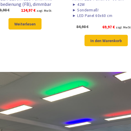
bedienung (FB), dimmbar
►
42W
Ursprünglicher
Aktueller
9,98
€
124,97
€
►
Sondermaß!
zzgl. MwSt.
►
LED Panel 60x60 cm
Preis
Preis
war:
ist:
Weiterlesen
Ursprünglicher
Aktueller
84,98
€
69,97
€
zzgl. MwSt
159,98 €
124,97 €.
Preis
Preis
war:
ist:
In den Warenkorb
84,98 €
69,97 €.