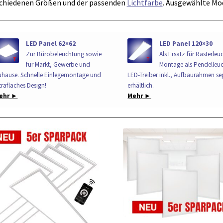
chiedenen Größen und der passenden
Lichtfarbe
. Ausgewählte Mo
LED Panel 62×62
LED Panel 120×30
Zur Bürobeleuchtung sowie
Als Ersatz für Rasterleu
für Markt, Gewerbe und
Montage als Pendelleuc
uhause. Schnelle Einlegemontage und
LED-Treiber inkl., Aufbaurahmen se
traflaches Design!
erhältlich.
ehr ►
Mehr ►