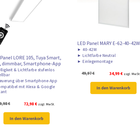
LED Panel MARY E-62-40-42W
►
40-42W
►
Lichtfarbe Neutral
Panel LORE 105, Tuya Smart,
►
Einlegemontage
i, dimmbar, Smartphone-App
lligkeit & Lichtfarbe stufenlos
Ursprünglicher
Aktueller
49,97
€
34,99
€
zzgl. MwSt
ellbar
Preis
Preis
euerung über Smartphone-App
war:
ist:
mpatibel mit Alexa & Google
In den Warenkorb
tant
49,97 €
34,99 €.
Ursprünglicher
Aktueller
9,98
€
72,98
€
zzgl. MwSt.
Preis
Preis
war:
ist:
In den Warenkorb
109,98 €
72,98 €.