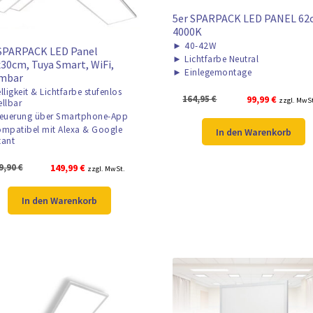
5er SPARPACK LED PANEL 62
4000K
►
40-42W
 SPARPACK LED Panel
►
Lichtfarbe Neutral
30cm, Tuya Smart, WiFi,
►
Einlegemontage
mbar
lligkeit & Lichtfarbe stufenlos
Ursprünglicher
Aktuelle
164,95
€
99,99
€
zzgl. MwS
ellbar
Preis
Preis
euerung über Smartphone-App
war:
ist:
mpatibel mit Alexa & Google
In den Warenkorb
tant
164,95 €
99,99 €.
Ursprünglicher
Aktueller
9,90
€
149,99
€
zzgl. MwSt.
Preis
Preis
war:
ist:
In den Warenkorb
399,90 €
149,99 €.