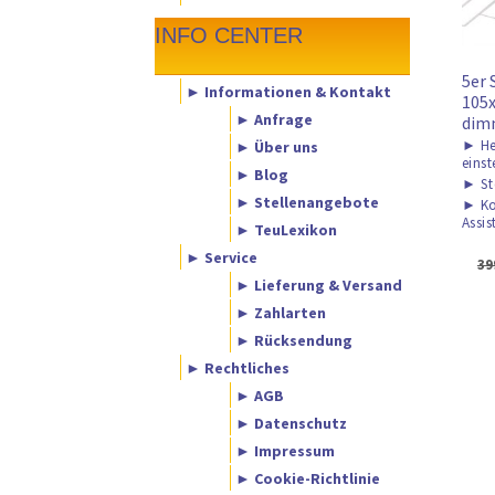
INFO CENTER
5er
► Informationen & Kontakt
105x
► Anfrage
dim
► Über uns
►
He
einst
► Blog
►
St
► Stellenangebote
►
Ko
Assis
► TeuLexikon
► Service
39
► Lieferung & Versand
► Zahlarten
► Rücksendung
► Rechtliches
► AGB
► Datenschutz
► Impressum
► Cookie-Richtlinie