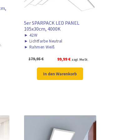
cm,
5er SPARPACK LED PANEL
105x30cm, 4000K
►
42W
►
Lichtfarbe Neutral
r
t.
►
Rahmen Weiß
Ursprünglicher
Aktueller
179,95
€
99,99
€
zzgl. MwSt.
Preis
Preis
war:
ist:
In den Warenkorb
179,95 €
99,99 €.