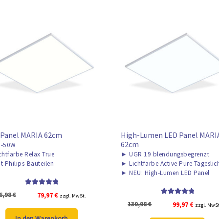
 Panel MARIA 62cm
High-Lumen LED Panel MARIA
62cm
-50W
chtfarbe Relax True
►
UGR 19 blendungsbegrenzt
t Philips-Bauteilen
►
Lichtfarbe Active Pure Tageslic
►
NEU: High-Lumen LED Panel
Bewertet mit
Ursprünglicher
Aktueller
6,98
€
79,97
€
zzgl. MwSt.
5.00
von 5
Bewertet mit
Ursprünglicher
Aktuelle
130,98
€
99,97
€
Preis
Preis
zzgl. MwS
5.00
von 5
Preis
Preis
war:
ist:
In den Warenkorb