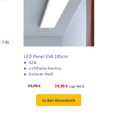
-740
LED Panel EVA 105cm
►
42W
►
Lichtfarbe Neutral
.
►
Rahmen Weiß
Ursprünglicher
Aktueller
59,98
€
39,99
€
zzgl. MwSt.
Preis
Preis
war:
ist:
In den Warenkorb
59,98 €
39,99 €.