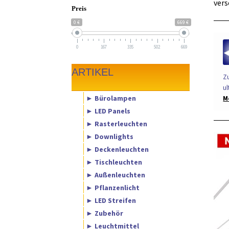
vers
Preis
0 €
669 €
0
167
335
502
669
ARTIKEL
Z
ul
► Bürolampen
M
► LED Panels
► Rasterleuchten
► Downlights
► Deckenleuchten
► Tischleuchten
► Außenleuchten
► Pflanzenlicht
► LED Streifen
► Zubehör
► Leuchtmittel