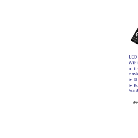
LED 
WiF
►
He
einst
►
St
►
Ko
Assis
10