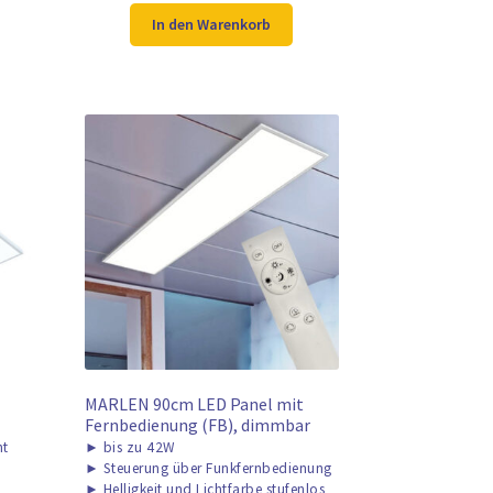
war:
ist:
In den Warenkorb
106,98 €
99,98 €.
MARLEN 90cm LED Panel mit
Fernbedienung (FB), dimmbar
ht
►
bis zu 42W
►
Steuerung über Funkfernbedienung
►
Helligkeit und Lichtfarbe stufenlos