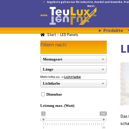
Angebote gelten nur für Industrie, Handel und Gewerbe. Prei
MwSt.
Zur
Zum
Navigation
Inhalt
springen
springen
► Produkte
Start
LED Panels
L
Filtern nach:
Montageart
Länge
Mehr Infos zu →
Lichtfarbe
Lichtfarbe
Dimmbar
Leistung max. (Watt)
5
500
Das
scha
5
500