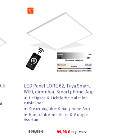
 II
LED Panel LORE 62, Tuya Smart,
WiFi, dimmbar, Smartphone-App
►
Helligkeit & Lichtfarbe stufenlos
einstellbar
ht
►
Steuerung über Smartphone-App
►
Kompatibel mit Alexa & Google
Assistant
r
t.
Ursprünglicher
Aktueller
106,98
€
99,98
€
zzgl. MwSt.
Preis
Preis