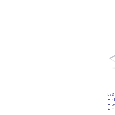
LED
►
48
►
Li
►
mi