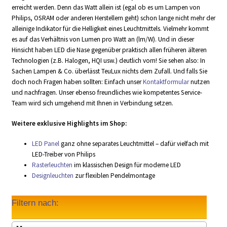
erreicht werden. Denn das Watt allein ist (egal ob es um Lampen von
Philips, OSRAM oder anderen Herstellern geht) schon lange nicht mehr der
alleinige Indikator für die Helligkeit eines Leuchtmittels. Vielmehr kommt
es auf das Verhältnis von Lumen pro Watt an (lm/W). Und in dieser
Hinsicht haben LED die Nase gegenüber praktisch allen früheren älteren
Technologien (z.B. Halogen, HQI usw.) deutlich vorn! Sie sehen also: In
Sachen Lampen & Co. überlässt TeuLux nichts dem Zufall. Und falls Sie
doch noch Fragen haben sollten: Einfach unser
Kontaktformular
nutzen
und nachfragen. Unser ebenso freundliches wie kompetentes Service-
Team wird sich umgehend mit Ihnen in Verbindung setzen.
Weitere exklusive Highlights im Shop:
LED Panel
ganz ohne separates Leuchtmittel – dafür vielfach mit
LED-Treiber von Philips
Rasterleuchten
im klassischen Design für moderne LED
Designleuchten
zur flexiblen Pendelmontage
Filtern nach: