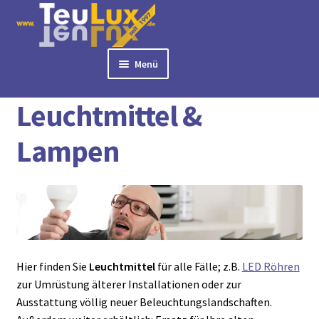
Zur
Zum
Navigation
Inhalt
springen
springen
Menü
Start
Leuchtmittel & Lampen
► BÜROLAMPEN
Leuchtmittel &
► LED PANELS
► RASTERLEUCHTEN
Lampen
► DOWNLIGHTS
► DECKENLEUCHTEN
► TISCHLEUCHTEN
► 3 PHASEN STROMSCHIENE
► AUSSENLEUCHTEN
► LED STREIFEN
Hier finden Sie
Leuchtmittel
für alle Fälle; z.B.
LED Röhren
► ZUBEHÖR
zur Umrüstung älterer Installationen oder zur
Ausstattung völlig neuer Beleuchtungslandschaften.
► LEUCHTMITTEL