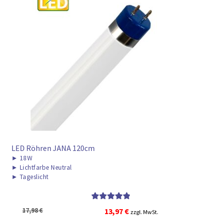
LED Röhren JANA 120cm
►
18W
►
Lichtfarbe Neutral
►
Tageslicht
Bewertet mit
Ursprünglicher
Aktueller
17,98
€
13,97
€
zzgl. MwSt.
5.00
von 5