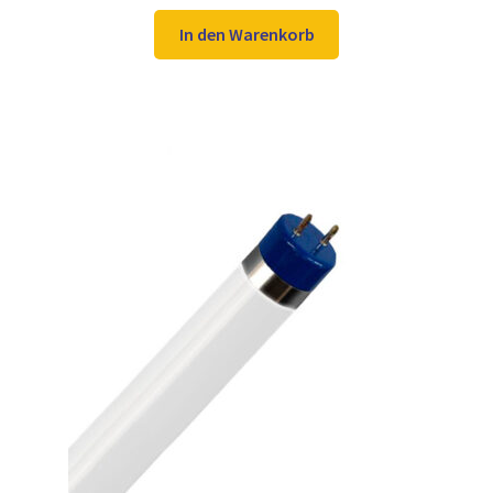
Preis
Preis
war:
ist:
In den Warenkorb
17,98 €
13,97 €.