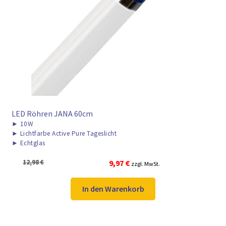
LED Röhren JANA 60cm
►
10W
►
Lichtfarbe Active Pure Tageslicht
►
Echtglas
Ursprünglicher
Aktueller
12,98
€
9,97
€
zzgl. MwSt.
Preis
Preis
war:
ist:
In den Warenkorb
12,98 €
9,97 €.