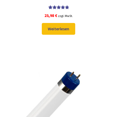
Bewertet mit
23,98
€
zzgl. MwSt.
5.00
von 5
Weiterlesen