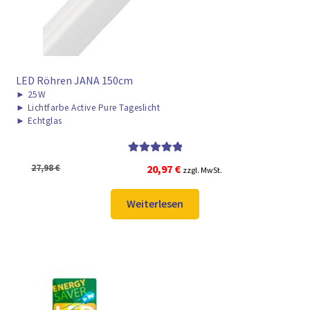
LED Röhren JANA 150cm
►
25W
►
Lichtfarbe Active Pure Tageslicht
►
Echtglas
Bewertet mit
Ursprünglicher
Aktueller
27,98
€
20,97
€
zzgl. MwSt.
5.00
von 5
Preis
Preis
war:
ist:
Weiterlesen
27,98 €
20,97 €.