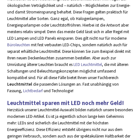
ökologischen Verträglichkeit und – natürlich – Möglichkeiten zur Energie-
und damit Stromeinsparung behaftet. Diese Fragen gelten praktisch für
Leuchtmittel aller Sorten. Ganz egal, ob Halogenlampen,
Energiesparlampen oder Leuchtstoffröhren. Hierbei ist die Antwort aber
meistens relativ simpel: Denn das meiste Geld lässt sich in aller Regel mit
LED Lampen und LED Panels einsparen. Dies gilt nicht nur für moderne
Büroleuchten
mit fest verbauten LED-Chips, sondern natürlich auch für
separat erhältliche Leuchtmittel. Diese können Sie zum Beispiel direkt mit
Ihren neuen Deckenleuchten zusammen bestellen. Aber auch zur
Umrüstung älterer Leuchten braucht es
LED Leuchtmittel
, die mit älteren
Schaltungen und Beleuchtungskonzepten möglichst umfassend
kompatibel sind. Für all diese Fälle bietet Ihnen unser Fachbereich
Leuchtmittel
die passenden Lösungen an. Fast unabhängig von
Fassung,
Lichtbedarf
und Technologie!
Leuchtmittel sparen mit LED noch mehr Geld!
Herzstück unserer Leuchtmittel-Auswahl bilden natürlich unsere besonders
modernen LED-Artikel. Es ist ja eigentlich schon lange kein Geheimnis
mehr: LEDs sind sicherlich die Leuchtmittel mit der höchsten
Energieeffizienz. Diese Effizienz entsteht übrigens nicht nur aus dem
geringen Verbrauch, sondern auch aus der spektakulären Haltbarkeit der