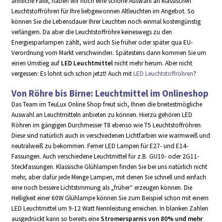
ähnliche Fälle, haben wir noch eine schöne Auswahl an klassischen
Leuchtstoffröhren für Ihre liebgewonnen Altleuchten im Angebot. So
können Sie die Lebensdauer Ihrer Leuchten noch einmal kostengünstig
verlängern. Da aber die Leuchtstoffröhre keineswegs zu den
Energiesparlampen zählt, wird auch Sie früher oder später qua EU-
Verordnung vom Markt verschwinden. Spätestens dann kommen Sie um
einen Umstieg auf
LED Leuchtmittel
nicht mehr herum. Aber nicht
vergessen: Es lohnt sich schon jetzt! Auch mit
LED Leuchtstoffröhren
?
Von Röhre bis Birne: Leuchtmittel im Onlineshop
Das Team im TeuLux Online Shop freut sich, Ihnen die breitestmögliche
Auswahl an Leuchtmitteln anbieten zu können. Hierzu gehören LED
Röhren im gängigen Durchmesser T8 ebenso wie T5 Leuchtstoffröhren.
Diese sind natürlich auch in verschiedenen Lichtfarben wie warmweiß und
neutralweiß zu bekommen. Ferner LED Lampen für E27- und E14-
Fassungen. Auch verschiedene Leuchtmittel für z.B. GU10- oder 2G11-
Steckfassungen. Klassische Glühlampen finden Sie bei uns natürlich nicht
mehr, aber dafür jede Menge Lampen, mit denen Sie schnell und einfach
eine noch bessere Lichtstimmung als „früher“ erzeugen können. Die
Helligkeit einer 60W Glühlampe können Sie zum Beispiel schon mit einem
LED Leuchtmittel um 9-12 Watt Nennleistung erreichen. In blanken Zahlen
ausgedrückt kann so bereits eine
Stromersparnis von 80% und mehr