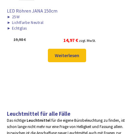
LED Röhren JANA 150cm
►
25W
►
Lichtfarbe Neutral
►
Echtglas
Ursprünglicher
Aktueller
19,98
€
14,97
€
zzgl. MwSt.
Preis
Preis
war:
ist:
Weiterlesen
19,98 €
14,97 €.
Leuchtmittel für alle Fälle
Das richtige
Leuchtmittel
für die eigene Bürobeleuchtung zu finden, ist
schon lange nicht mehr nur eine Frage von Helligkeit und Fassung allein.
Inzwischen ist die Anschaffung neuer Leuchtmittel auch mit Fragen zur