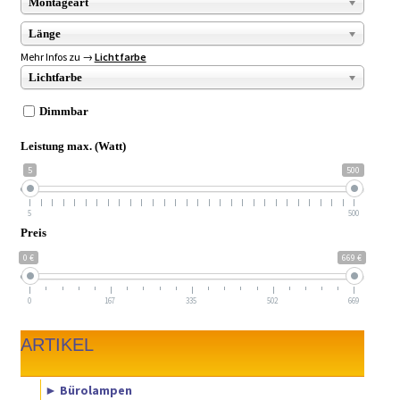
Montageart
Länge
Mehr Infos zu →
Lichtfarbe
Lichtfarbe
Dimmbar
Leistung max. (Watt)
5
500
5
500
Preis
0 €
669 €
0
167
335
502
669
ARTIKEL
► Bürolampen