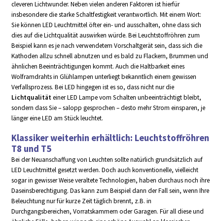
cleveren Lichtwunder. Neben vielen anderen Faktoren ist hierfür
insbesondere die starke Schaltfestigkeit verantwortlich. Mit einem Wort:
Sie können LED Leuchtmittel öfter ein- und ausschalten, ohne dass sich
dies auf die Lichtqualität auswirken würde. Bei Leuchtstoffröhren zum
Beispiel kann es je nach verwendetem Vorschaltgerät sein, dass sich die
Kathoden allzu schnell abnutzen und es bald zu Flackern, Brummen und
ähnlichen Beeinträchtigungen kommt. Auch die Haltbarkeit eines
Wolframdrahts in Glühlampen unterliegt bekanntlich einem gewissen
Verfallsprozess. Bei LED hingegen ist es so, dass nicht nur die
Lichtqualität
einer LED Lampe vom Schalten unbeeinträchtigt bleibt,
sondern dass Sie – salopp gesprochen – desto mehr Strom einsparen, je
länger eine LED am Stück leuchtet.
Klassiker weiterhin erhältlich: Leuchtstoffröhren
T8 und T5
Bei der Neuanschaffung von Leuchten sollte natürlich grundsätzlich auf
LED Leuchtmittel gesetzt werden. Doch auch konventionelle, vielleicht
sogar in gewisser Weise veraltete Technologien, haben durchaus noch ihre
Daseinsberechtigung. Das kann zum Beispiel dann der Fall sein, wenn Ihre
Beleuchtung nur für kurze Zeit täglich brennt, z.B. in
Durchgangsbereichen, Vorratskammern oder Garagen. Für all diese und