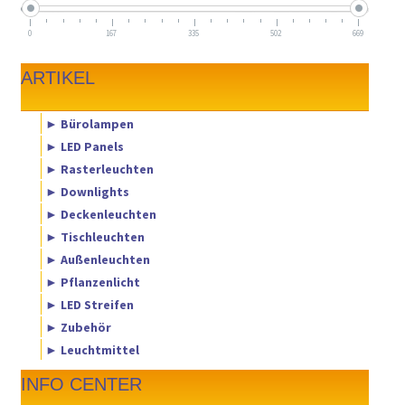
0
167
335
502
669
ARTIKEL
► Bürolampen
► LED Panels
► Rasterleuchten
► Downlights
► Deckenleuchten
► Tischleuchten
► Außenleuchten
► Pflanzenlicht
► LED Streifen
► Zubehör
► Leuchtmittel
INFO CENTER