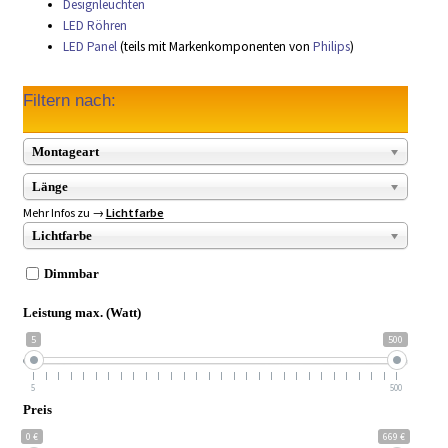
Designleuchten
LED Röhren
LED Panel
(teils mit Markenkomponenten von
Philips
)
Filtern nach:
Montageart
Länge
Mehr Infos zu →
Lichtfarbe
Lichtfarbe
Dimmbar
Leistung max. (Watt)
5
500
5
500
Preis
0 €
669 €