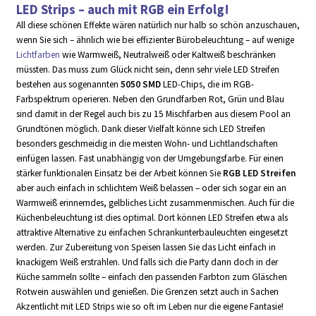
LED Strips – auch mit RGB ein Erfolg!
All diese schönen Effekte wären natürlich nur halb so schön anzuschauen,
wenn Sie sich – ähnlich wie bei effizienter Bürobeleuchtung – auf wenige
Lichtfarben
wie Warmweiß, Neutralweiß oder Kaltweiß beschränken
müssten. Das muss zum Glück nicht sein, denn sehr viele LED Streifen
bestehen aus sogenannten
5050 SMD
LED-Chips, die im RGB-
Farbspektrum operieren. Neben den Grundfarben Rot, Grün und Blau
sind damit in der Regel auch bis zu 15 Mischfarben aus diesem Pool an
Grundtönen möglich. Dank dieser Vielfalt könne sich LED Streifen
besonders geschmeidig in die meisten Wohn- und Lichtlandschaften
einfügen lassen. Fast unabhängig von der Umgebungsfarbe. Für einen
stärker funktionalen Einsatz bei der Arbeit können Sie
RGB LED Streifen
aber auch einfach in schlichtem Weiß belassen – oder sich sogar ein an
Warmweiß erinnerndes, gelbliches Licht zusammenmischen. Auch für die
Küchenbeleuchtung ist dies optimal. Dort können LED Streifen etwa als
attraktive Alternative zu einfachen Schrankunterbauleuchten eingesetzt
werden. Zur Zubereitung von Speisen lassen Sie das Licht einfach in
knackigem Weiß erstrahlen. Und falls sich die Party dann doch in der
Küche sammeln sollte – einfach den passenden Farbton zum Gläschen
Rotwein auswählen und genießen. Die Grenzen setzt auch in Sachen
Akzentlicht mit LED Strips wie so oft im Leben nur die eigene Fantasie!