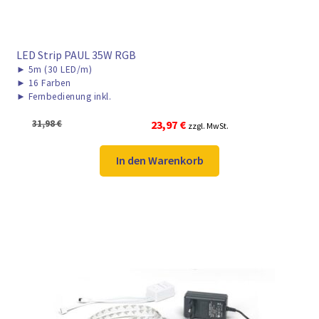
LED Strip PAUL 35W RGB
►
5m (30 LED/m)
►
16 Farben
►
Fernbedienung inkl.
Ursprünglicher
Aktueller
31,98
€
23,97
€
zzgl. MwSt.
Preis
Preis
war:
ist:
In den Warenkorb
31,98 €
23,97 €.