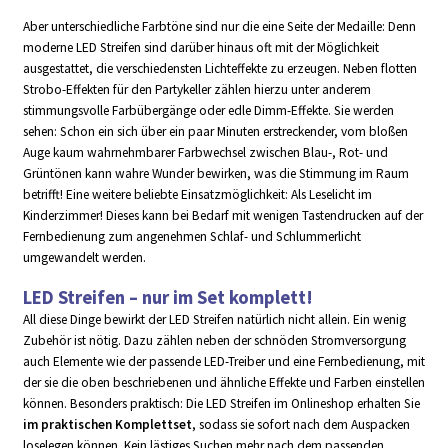
Aber unterschiedliche Farbtöne sind nur die eine Seite der Medaille: Denn
moderne LED Streifen sind darüber hinaus oft mit der Möglichkeit
ausgestattet, die verschiedensten Lichteffekte zu erzeugen. Neben flotten
Strobo-Effekten für den Partykeller zählen hierzu unter anderem
stimmungsvolle Farbübergänge oder edle Dimm-Effekte. Sie werden
sehen: Schon ein sich über ein paar Minuten erstreckender, vom bloßen
Auge kaum wahrnehmbarer Farbwechsel zwischen Blau-, Rot- und
Grüntönen kann wahre Wunder bewirken, was die Stimmung im Raum
betrifft! Eine weitere beliebte Einsatzmöglichkeit: Als Leselicht im
Kinderzimmer! Dieses kann bei Bedarf mit wenigen Tastendrucken auf der
Fernbedienung zum angenehmen Schlaf- und Schlummerlicht
umgewandelt werden.
LED Streifen – nur im Set komplett!
All diese Dinge bewirkt der LED Streifen natürlich nicht allein. Ein wenig
Zubehör ist nötig. Dazu zählen neben der schnöden Stromversorgung
auch Elemente wie der passende LED-Treiber und eine Fernbedienung, mit
der sie die oben beschriebenen und ähnliche Effekte und Farben einstellen
können. Besonders praktisch: Die LED Streifen im Onlineshop erhalten Sie
im praktischen Komplettset
, sodass sie sofort nach dem Auspacken
loselegen können. Kein lästiges Suchen mehr nach dem passenden