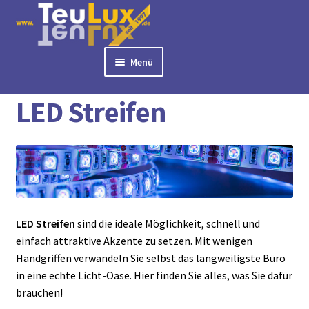
Zur
Zum
Navigation
Inhalt
springen
springen
Menü
Start
LED Streifen
► BÜROLAMPEN
LED Streifen
► LED PANELS
► RASTERLEUCHTEN
► DOWNLIGHTS
► DECKENLEUCHTEN
► TISCHLEUCHTEN
► 3 PHASEN STROMSCHIENE
LED Streifen
sind die ideale Möglichkeit, schnell und
► AUSSENLEUCHTEN
einfach attraktive Akzente zu setzen. Mit wenigen
► LED STREIFEN
Handgriffen verwandeln Sie selbst das langweiligste Büro
► ZUBEHÖR
in eine echte Licht-Oase. Hier finden Sie alles, was Sie dafür
brauchen!
► LEUCHTMITTEL