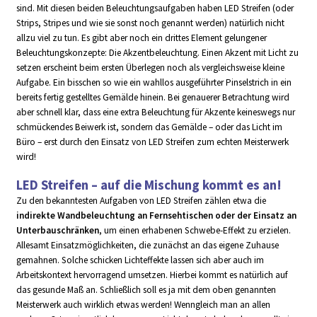
sind. Mit diesen beiden Beleuchtungsaufgaben haben LED Streifen (oder
Strips, Stripes und wie sie sonst noch genannt werden) natürlich nicht
allzu viel zu tun. Es gibt aber noch ein drittes Element gelungener
Beleuchtungskonzepte: Die Akzentbeleuchtung. Einen Akzent mit Licht zu
setzen erscheint beim ersten Überlegen noch als vergleichsweise kleine
Aufgabe. Ein bisschen so wie ein wahllos ausgeführter Pinselstrich in ein
bereits fertig gestelltes Gemälde hinein. Bei genauerer Betrachtung wird
aber schnell klar, dass eine extra Beleuchtung für Akzente keineswegs nur
schmückendes Beiwerk ist, sondern das Gemälde – oder das Licht im
Büro – erst durch den Einsatz von LED Streifen zum echten Meisterwerk
wird!
LED Streifen – auf die Mischung kommt es an!
Zu den bekanntesten Aufgaben von LED Streifen zählen etwa die
indirekte Wandbeleuchtung an Fernsehtischen oder der Einsatz an
Unterbauschränken
, um einen erhabenen Schwebe-Effekt zu erzielen.
Allesamt Einsatzmöglichkeiten, die zunächst an das eigene Zuhause
gemahnen. Solche schicken Lichteffekte lassen sich aber auch im
Arbeitskontext hervorragend umsetzen. Hierbei kommt es natürlich auf
das gesunde Maß an. Schließlich soll es ja mit dem oben genannten
Meisterwerk auch wirklich etwas werden! Wenngleich man an allen