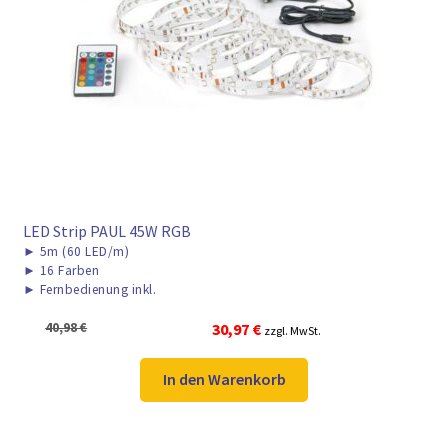
LED Strip PAUL 45W RGB
►
5m (60 LED/m)
►
16 Farben
►
Fernbedienung inkl.
Ursprünglicher
Aktueller
40,98
€
30,97
€
zzgl. MwSt.
Preis
Preis
war:
ist:
In den Warenkorb
40,98 €
30,97 €.