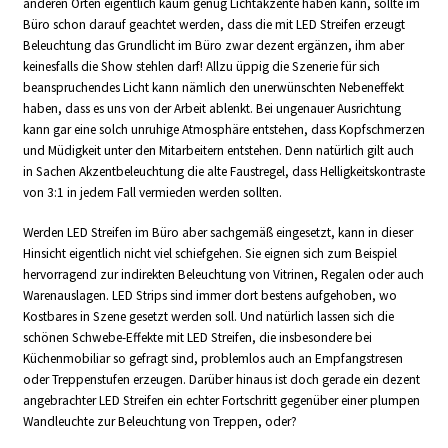
anderen Orten eigentlich kaum genug Lichtakzente haben kann, sollte im
Büro schon darauf geachtet werden, dass die mit LED Streifen erzeugt
Beleuchtung das Grundlicht im Büro zwar dezent ergänzen, ihm aber
keinesfalls die Show stehlen darf! Allzu üppig die Szenerie für sich
beanspruchendes Licht kann nämlich den unerwünschten Nebeneffekt
haben, dass es uns von der Arbeit ablenkt. Bei ungenauer Ausrichtung
kann gar eine solch unruhige Atmosphäre entstehen, dass Kopfschmerzen
und Müdigkeit unter den Mitarbeitern entstehen. Denn natürlich gilt auch
in Sachen Akzentbeleuchtung die alte Faustregel, dass Helligkeitskontraste
von 3:1 in jedem Fall vermieden werden sollten.
Werden LED Streifen im Büro aber sachgemäß eingesetzt, kann in dieser
Hinsicht eigentlich nicht viel schiefgehen. Sie eignen sich zum Beispiel
hervorragend zur indirekten Beleuchtung von Vitrinen, Regalen oder auch
Warenauslagen. LED Strips sind immer dort bestens aufgehoben, wo
Kostbares in Szene gesetzt werden soll. Und natürlich lassen sich die
schönen Schwebe-Effekte mit LED Streifen, die insbesondere bei
Küchenmobiliar so gefragt sind, problemlos auch an Empfangstresen
oder Treppenstufen erzeugen. Darüber hinaus ist doch gerade ein dezent
angebrachter LED Streifen ein echter Fortschritt gegenüber einer plumpen
Wandleuchte zur Beleuchtung von Treppen, oder?