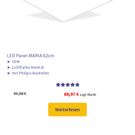
► ZAHLARTEN
► VERSANDARTEN
LED Panel MARIA 62cm
►
50W
►
Lichtfarbe Neutral
►
mit Philips-Bauteilen
Bewertet mit
Ursprünglicher
Aktueller
93,98
€
69,97
€
zzgl. MwSt.
5.00
von 5
Preis
Preis
war:
ist:
Weiterlesen
93,98 €
69,97 €.