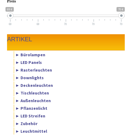
Preis
69 €
70 €
69
69
70
70
70
ARTIKEL
► Bürolampen
► LED Panels
► Rasterleuchten
► Downlights
► Deckenleuchten
► Tischleuchten
► Außenleuchten
► Pflanzenlicht
► LED Streifen
► Zubehör
► Leuchtmittel