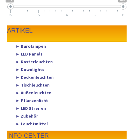
15 €
16 €
15
15
16
16
16
ARTIKEL
► Bürolampen
► LED Panels
► Rasterleuchten
► Downlights
► Deckenleuchten
► Tischleuchten
► Außenleuchten
► Pflanzenlicht
► LED Streifen
► Zubehör
► Leuchtmittel
INFO CENTER