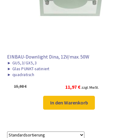
► ZAHLARTEN
► VERSANDARTEN
EINBAU-Downlight Dina, 12V/max. 50W
►
GU5,3/GX5,3
►
Glas PUNKT-satiniert
►
quadratisch
Ursprünglicher
Aktueller
15,98
€
11,97
€
zzgl. MwSt.
Preis
Preis
war:
ist:
In den Warenkorb
15,98 €
11,97 €.