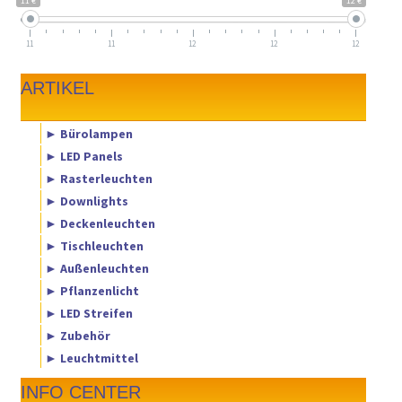
11 €
12 €
11
11
12
12
12
ARTIKEL
► Bürolampen
► LED Panels
► Rasterleuchten
► Downlights
► Deckenleuchten
► Tischleuchten
► Außenleuchten
► Pflanzenlicht
► LED Streifen
► Zubehör
► Leuchtmittel
INFO CENTER