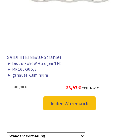
► ZAHLARTEN
► VERSANDARTEN
SAIDI III EINBAU-Strahler
►
bis zu 3x50W Halogen/LED
►
MR16, GU5,3
►
gehäuse Aluminium
Ursprünglicher
Aktueller
38,98
€
28,97
€
zzgl. MwSt.
Preis
Preis
war:
ist:
In den Warenkorb
38,98 €
28,97 €.