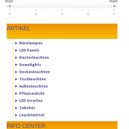
28 €
29 €
28
28
29
29
29
ARTIKEL
► Bürolampen
► LED Panels
► Rasterleuchten
► Downlights
► Deckenleuchten
► Tischleuchten
► Außenleuchten
► Pflanzenlicht
► LED Streifen
► Zubehör
► Leuchtmittel
INFO CENTER