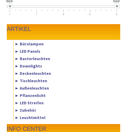
7 €
8 €
7
7
8
8
8
ARTIKEL
► Bürolampen
► LED Panels
► Rasterleuchten
► Downlights
► Deckenleuchten
► Tischleuchten
► Außenleuchten
► Pflanzenlicht
► LED Streifen
► Zubehör
► Leuchtmittel
INFO CENTER