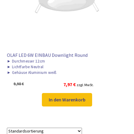
► ZAHLARTEN
► VERSANDARTEN
OLAF LED 6W EINBAU Downlight Round
►
Durchmesser 12cm
►
Lichtfarbe Neutral
►
Gehäuse Aluminium weiß
Ursprünglicher
Aktueller
9,98
€
7,97
€
zzgl. MwSt.
Preis
Preis
war:
ist:
In den Warenkorb
9,98 €
7,97 €.