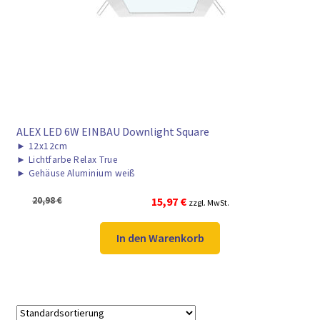
► ZAHLARTEN
► VERSANDARTEN
ALEX LED 6W EINBAU Downlight Square
►
12x12cm
►
Lichtfarbe Relax True
►
Gehäuse Aluminium weiß
Ursprünglicher
Aktueller
20,98
€
15,97
€
zzgl. MwSt.
Preis
Preis
war:
ist:
In den Warenkorb
20,98 €
15,97 €.