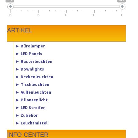
15 €
16 €
15
15
16
16
16
ARTIKEL
► Bürolampen
► LED Panels
► Rasterleuchten
► Downlights
► Deckenleuchten
► Tischleuchten
► Außenleuchten
► Pflanzenlicht
► LED Streifen
► Zubehör
► Leuchtmittel
INFO CENTER