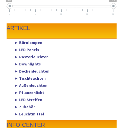
9 €
10 €
9
9
10
10
10
ARTIKEL
► Bürolampen
► LED Panels
► Rasterleuchten
► Downlights
► Deckenleuchten
► Tischleuchten
► Außenleuchten
► Pflanzenlicht
► LED Streifen
► Zubehör
► Leuchtmittel
INFO CENTER