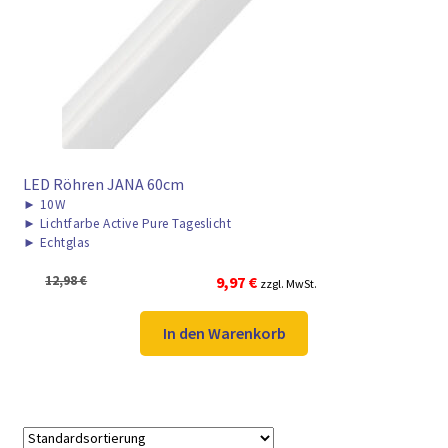
► ZAHLARTEN
► VERSANDARTEN
LED Röhren JANA 60cm
►
10W
►
Lichtfarbe Active Pure Tageslicht
►
Echtglas
Ursprünglicher
Aktueller
12,98
€
9,97
€
zzgl. MwSt.
Preis
Preis
war:
ist:
In den Warenkorb
12,98 €
9,97 €.