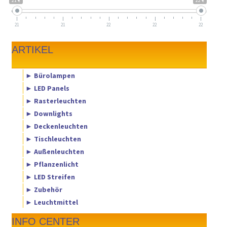
21 €
22 €
21
21
22
22
22
ARTIKEL
► Bürolampen
► LED Panels
► Rasterleuchten
► Downlights
► Deckenleuchten
► Tischleuchten
► Außenleuchten
► Pflanzenlicht
► LED Streifen
► Zubehör
► Leuchtmittel
INFO CENTER