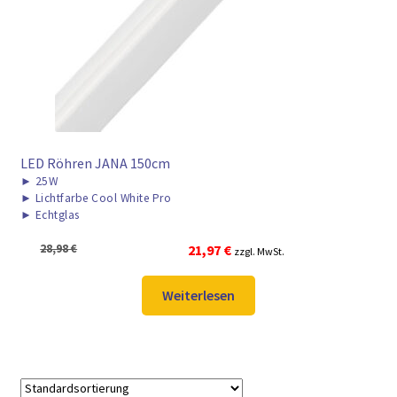
► ZAHLARTEN
► VERSANDARTEN
LED Röhren JANA 150cm
►
25W
►
Lichtfarbe Cool White Pro
►
Echtglas
Ursprünglicher
Aktueller
28,98
€
21,97
€
zzgl. MwSt.
Preis
Preis
war:
ist:
Weiterlesen
28,98 €
21,97 €.