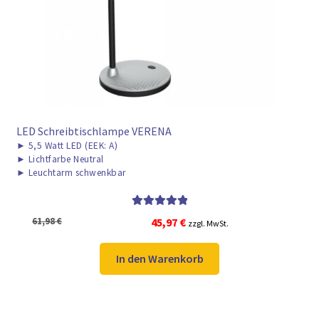
► ZAHLARTEN
► VERSANDARTEN
LED Schreibtischlampe VERENA
►
5,5 Watt LED (EEK: A)
►
Lichtfarbe Neutral
►
Leuchtarm schwenkbar
Bewertet mit
Ursprünglicher
Aktueller
61,98
€
45,97
€
zzgl. MwSt.
5.00
von 5
Preis
Preis
war:
ist:
In den Warenkorb
61,98 €
45,97 €.