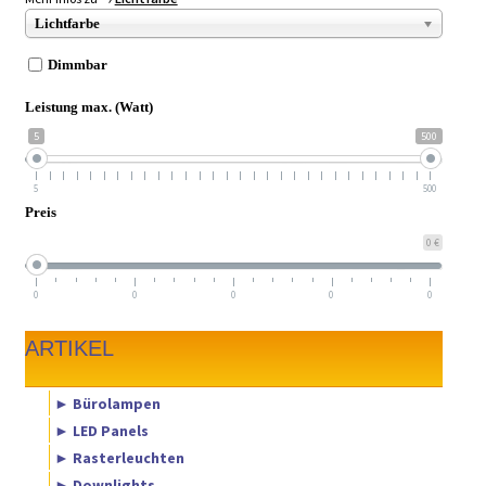
► ZAHLARTEN
Lichtfarbe
► VERSANDARTEN
Dimmbar
Leistung max. (Watt)
5
500
5
500
Preis
0 €
0
0
0
0
0
ARTIKEL
► Bürolampen
► LED Panels
► Rasterleuchten
► Downlights