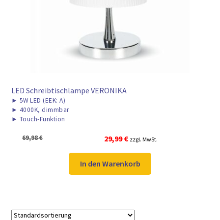
► ZAHLARTEN
► VERSANDARTEN
LED Schreibtischlampe VERONIKA
►
5W LED (EEK: A)
►
4000K, dimmbar
►
Touch-Funktion
Ursprünglicher
Aktueller
69,98
€
29,99
€
zzgl. MwSt.
Preis
Preis
war:
ist:
In den Warenkorb
69,98 €
29,99 €.