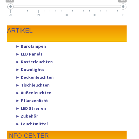
29 €
30 €
29
29
30
30
30
ARTIKEL
► Bürolampen
► LED Panels
► Rasterleuchten
► Downlights
► Deckenleuchten
► Tischleuchten
► Außenleuchten
► Pflanzenlicht
► LED Streifen
► Zubehör
► Leuchtmittel
INFO CENTER