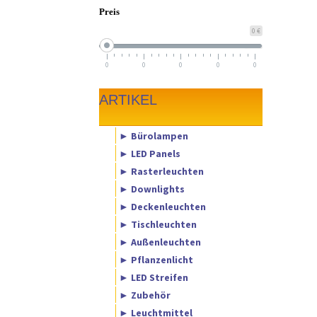
Preis
0 €
0
0
0
0
0
ARTIKEL
► Bürolampen
► LED Panels
► Rasterleuchten
► Downlights
► Deckenleuchten
► Tischleuchten
► Außenleuchten
► Pflanzenlicht
► LED Streifen
► Zubehör
► Leuchtmittel