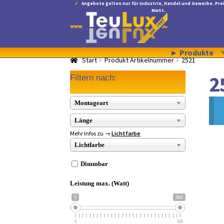
Angebote gelten nur für Industrie, Handel und Gewerbe. Prei
MwSt.
Zur
Zum
Navigation
Inhalt
springen
springen
► Produkte
Start
Produkt Artikelnummer
2521
2
Filtern nach:
Montageart
Länge
Mehr Infos zu →
Lichtfarbe
Lichtfarbe
Dimmbar
Leistung max. (Watt)
5
500
5
500