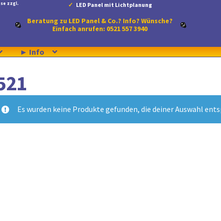
se zzgl.
LED Panel mit Lichtplanung
Beratung zu LED Panel & Co.? Info? Wünsche?
Einfach anrufen: 0521 557 3940
► Info
521
Es wurden keine Produkte gefunden, die deiner Auswahl ent