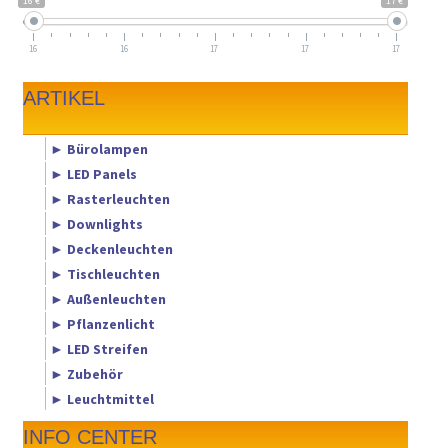
16 €
17 €
16
16
17
17
17
ARTIKEL
► Bürolampen
► LED Panels
► Rasterleuchten
► Downlights
► Deckenleuchten
► Tischleuchten
► Außenleuchten
► Pflanzenlicht
► LED Streifen
► Zubehör
► Leuchtmittel
INFO CENTER