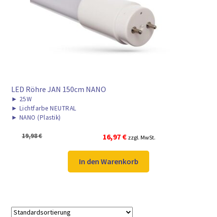
► ZAHLARTEN
► VERSANDARTEN
LED Röhre JAN 150cm NANO
►
25W
►
Lichtfarbe NEUTRAL
►
NANO (Plastik)
Ursprünglicher
Aktueller
19,98
€
16,97
€
zzgl. MwSt.
Preis
Preis
war:
ist:
In den Warenkorb
19,98 €
16,97 €.