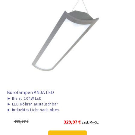
► ZAHLARTEN
► VERSANDARTEN
Bürolampen ANJA LED
►
Bis zu 104W LED
►
LED Röhren austauschbar
►
Indirektes Licht nach oben
Ursprünglicher
Aktueller
469,98
€
329,97
€
zzgl. MwSt.
Preis
Preis