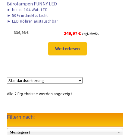
Bürolampen FUNNY LED
►
bis zu 104 Watt LED
►
50% indirektes Licht
►
LED Röhren austauschbar
Ursprünglicher
Aktueller
336,98
€
249,97
€
zzgl. MwSt.
Preis
Preis
war:
ist:
Weiterlesen
336,98 €
249,97 €.
Alle 2 Ergebnisse werden angezeigt
Filtern nach:
Montageart