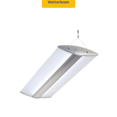
war:
ist:
Weiterlesen
469,98 €
329,97 €.