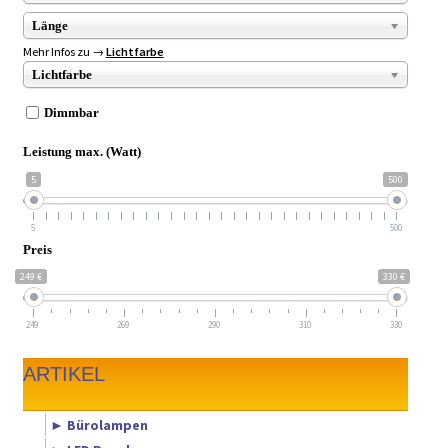
Länge
Mehr Infos zu →
Lichtfarbe
Lichtfarbe
Dimmbar
Leistung max. (Watt)
5
500
5
500
Preis
249 €
330 €
249
269
290
310
330
ARTIKEL
► Bürolampen