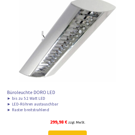
► ZAHLARTEN
► VERSANDARTEN
Büroleuchte DORO LED
►
bis zu 52 Watt LED
►
LED-Röhren austauschbar
►
Raster breitstrahlend
299,98
€
zzgl. MwSt.