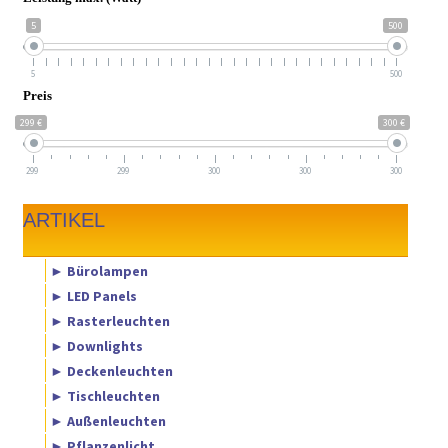
5
500
5
500
Preis
299 €
300 €
299
299
300
300
300
ARTIKEL
► Bürolampen
► LED Panels
► Rasterleuchten
► Downlights
► Deckenleuchten
► Tischleuchten
► Außenleuchten
► Pflanzenlicht