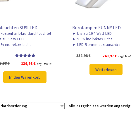
leuchten SUSI LED
Bürolampen FUNNY LED
kostreifen blau durchleuchtet
►
bis zu 104 Watt LED
s zu 52 W LED
►
50% indirektes Licht
% indirektes Licht
►
LED Röhren austauschbar
Ursprünglicher
Aktuelle
336,98
€
249,97
€
zzgl. MwS
Bewertet mit
Preis
Preis
Ursprünglicher
Aktueller
9,98
€
139,98
€
zzgl. MwSt.
5.00
von 5
war:
ist:
Weiterlesen
Preis
Preis
336,98 €
249,97 €
war:
ist:
In den Warenkorb
299,98 €
139,98 €.
Alle 2 Ergebnisse werden angezeig