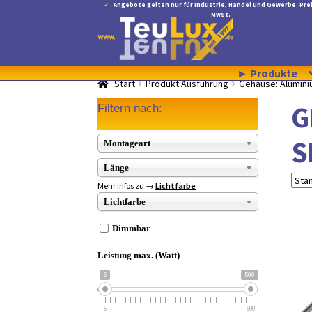
Angebote gelten nur für Industrie, Handel und Gewerbe. Prei
MwSt.
Zur
Zum
Navigation
Inhalt
springen
springen
► Produkte
Start
Produkt Ausführung
Gehäuse: Aluminiu
G
Filtern nach:
S
Montageart
Länge
Mehr Infos zu →
Lichtfarbe
Lichtfarbe
Dimmbar
Leistung max. (Watt)
5
500
5
500