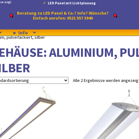
se zzgl.
LED Panel mit Lichtplanung
Beratung zu LED Panel & Co.? Info? Wünsche?
Einfach anrufen: 0521 557 3940
► Info
m, pulverlackiert, silber
EHÄUSE: ALUMINIUM, PU
ILBER
Alle 2 Ergebnisse werden angezeig