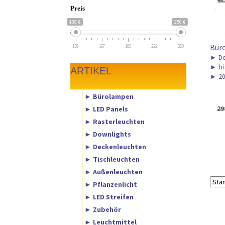
Preis
139 €
250 €
Büro
139
167
195
222
250
►
De
►
bi
ARTIKEL
►
20
► Bürolampen
► LED Panels
29
► Rasterleuchten
► Downlights
► Deckenleuchten
► Tischleuchten
► Außenleuchten
► Pflanzenlicht
► LED Streifen
► Zubehör
► Leuchtmittel