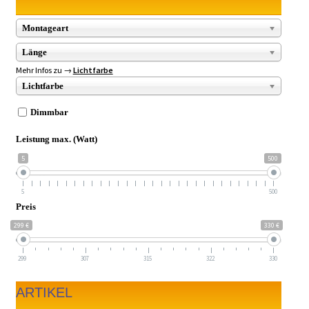
Montageart
Länge
Mehr Infos zu →
Lichtfarbe
Lichtfarbe
Dimmbar
Leistung max. (Watt)
5
500
5
500
Preis
299 €
330 €
299
307
315
322
330
ARTIKEL