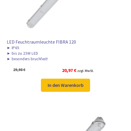
LED Feuchtraumleuchte FIBRA 120
►
IP65
►
bis zu 25W LED
►
besonders bruchfest!
Ursprünglicher
Aktueller
29,98
€
20,97
€
zzgl. MwSt.
Preis
Preis
war:
ist:
In den Warenkorb
29,98 €
20,97 €.