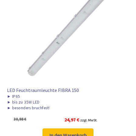
LED Feuchtraumleuchte FIBRA 150
►
IP65
►
bis zu 35W LED
►
besonders bruchfest!
Ursprünglicher
Aktueller
30,98
€
24,97
€
zzgl. MwSt.
Preis
Preis
war:
ist:
In den Warenkorb