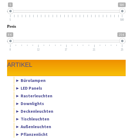
5
500
5
500
Preis
8 €
25 €
8
12
17
21
25
ARTIKEL
► Bürolampen
► LED Panels
► Rasterleuchten
► Downlights
► Deckenleuchten
► Tischleuchten
► Außenleuchten
► Pflanzenlicht