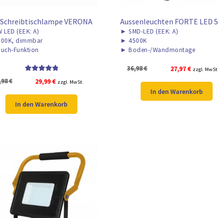
 Schreibtischlampe VERONA
Aussenleuchten FORTE LED 
 LED (EEK: A)
►
SMD-LED (EEK: A)
00K, dimmbar
►
4500K
uch-Funktion
►
Boden-/Wandmontage
Ursprünglicher
Aktueller
36,98
€
27,97
€
zzgl. MwSt
Bewertet mit
Preis
Preis
Ursprünglicher
Aktueller
,98
€
29,99
€
zzgl. MwSt.
5.00
von 5
war:
ist:
In den Warenkorb
Preis
Preis
36,98 €
27,97 €.
war:
ist:
In den Warenkorb
69,98 €
29,99 €.