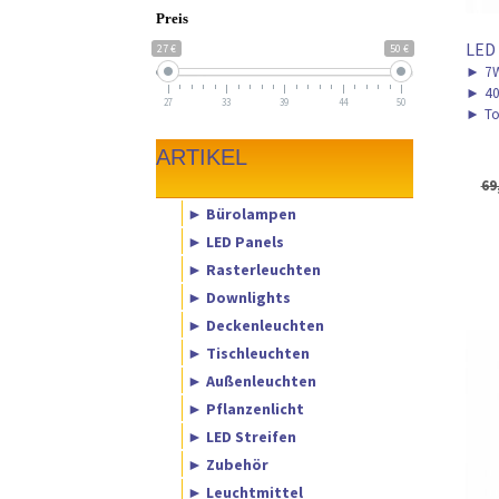
Preis
LED
27 €
50 €
►
7W
►
40
27
33
39
44
50
►
To
ARTIKEL
69
► Bürolampen
► LED Panels
► Rasterleuchten
► Downlights
► Deckenleuchten
► Tischleuchten
► Außenleuchten
► Pflanzenlicht
► LED Streifen
► Zubehör
► Leuchtmittel