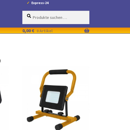
Express-24
Suche
Suchen
nach:
0,00
€
0 Artikel
t