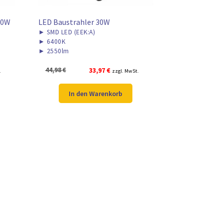
50W
LED Baustrahler 30W
►
SMD LED (EEK:A)
►
6400K
►
2550lm
Ursprünglicher
Aktueller
44,98
€
33,97
€
.
zzgl. MwSt.
Preis
Preis
war:
ist:
In den Warenkorb
44,98 €
33,97 €.