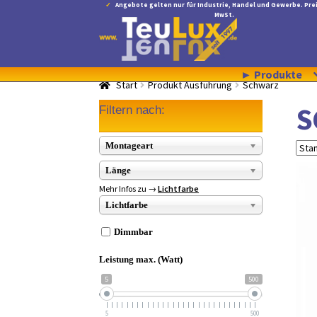
Angebote gelten nur für Industrie, Handel und Gewerbe. Prei
MwSt.
Zur
Zum
Navigation
Inhalt
springen
springen
► Produkte
Start
Produkt Ausführung
Schwarz
S
Filtern nach:
Montageart
Länge
Mehr Infos zu →
Lichtfarbe
Lichtfarbe
Dimmbar
Leistung max. (Watt)
5
500
5
500