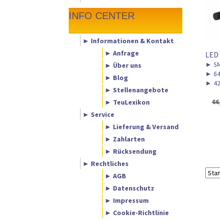
INFO CENTER
► Informationen & Kontakt
► Anfrage
LED 
►
SM
► Über uns
►
64
► Blog
►
42
► Stellenangebote
► TeuLexikon
66
► Service
► Lieferung & Versand
► Zahlarten
► Rücksendung
► Rechtliches
► AGB
► Datenschutz
► Impressum
► Cookie-Richtlinie