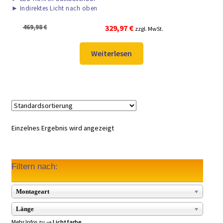
►
Indirektes Licht nach oben
Ursprünglicher
Aktueller
469,98
€
329,97
€
zzgl. MwSt.
Preis
Preis
war:
ist:
Weiterlesen
469,98 €
329,97 €.
Einzelnes Ergebnis wird angezeigt
Filtern nach:
Montageart
Länge
Mehr Infos zu →
Lichtfarbe