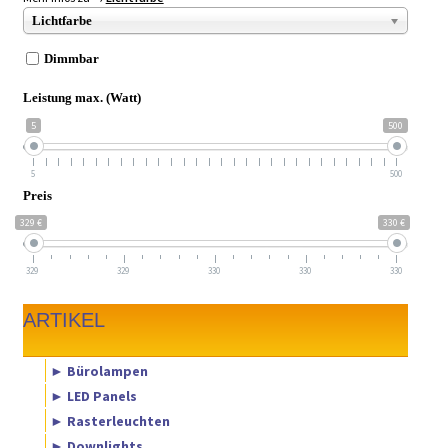
Lichtfarbe
Dimmbar
Leistung max. (Watt)
5
500
5
500
Preis
329 €
330 €
329
329
330
330
330
ARTIKEL
► Bürolampen
► LED Panels
► Rasterleuchten
► Downlights