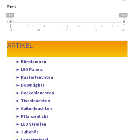
Preis
84 €
85 €
84
84
85
85
85
ARTIKEL
► Bürolampen
► LED Panels
► Rasterleuchten
► Downlights
► Deckenleuchten
► Tischleuchten
► Außenleuchten
► Pflanzenlicht
► LED Streifen
► Zubehör
► Leuchtmittel