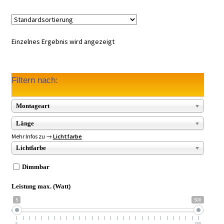
Einzelnes Ergebnis wird angezeigt
Filtern nach:
Montageart
Länge
Mehr Infos zu →
Lichtfarbe
Lichtfarbe
Dimmbar
Leistung max. (Watt)
5
500
5
500