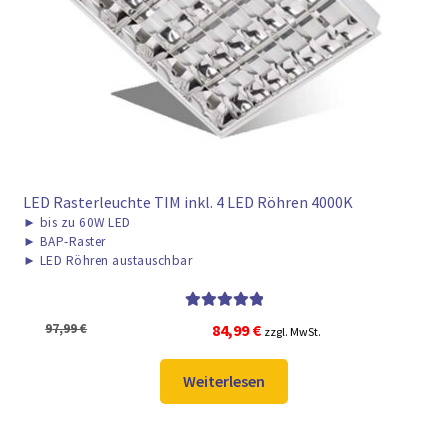
LED Rasterleuchte TIM inkl. 4 LED Röhren 4000K
►
bis zu 60W LED
►
BAP-Raster
►
LED Röhren austauschbar
Bewertet mit
Ursprünglicher
Aktueller
97,99
€
84,99
€
zzgl. MwSt.
5.00
von 5
Preis
Preis
war:
ist:
Weiterlesen
97,99 €
84,99 €.