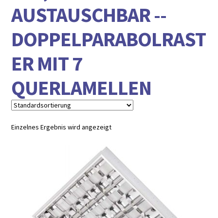
► ZAHLARTEN
AUSTAUSCHBAR --
► VERSANDARTEN
DOPPELPARABOLRAST
ER MIT 7
QUERLAMELLEN
Einzelnes Ergebnis wird angezeigt