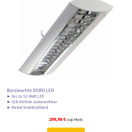
► ZAHLARTEN
► VERSANDARTEN
Büroleuchte DORO LED
►
bis zu 52 Watt LED
►
LED-Röhren austauschbar
►
Raster breitstrahlend
299,98
€
zzgl. MwSt.