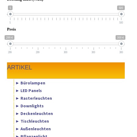
5
500
5
500
Preis
299 €
300 €
299
299
300
300
300
ARTIKEL
► Bürolampen
► LED Panels
► Rasterleuchten
► Downlights
► Deckenleuchten
► Tischleuchten
► Außenleuchten
► Pflanzenlicht