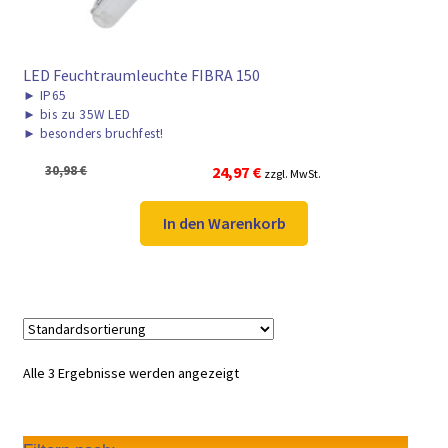
LED Feuchtraumleuchte FIBRA 150
►
IP65
►
bis zu 35W LED
►
besonders bruchfest!
Ursprünglicher
Aktueller
30,98
€
24,97
€
zzgl. MwSt.
Preis
Preis
war:
ist:
In den Warenkorb
30,98 €
24,97 €.
Alle 3 Ergebnisse werden angezeigt