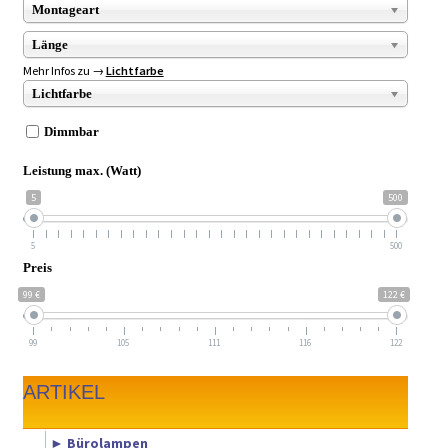
Montageart
Länge
Mehr Infos zu →
Lichtfarbe
Lichtfarbe
Dimmbar
Leistung max. (Watt)
5
500
5
500
Preis
99 €
122 €
99
105
111
116
122
ARTIKEL
► Bürolampen