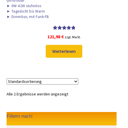
dimmbar
►
0W-42W stufenlos
►
Tageslicht bis Warm
►
Dimmbar, mit Funk-FB
Bewertet mit
121,98
€
zzgl. MwSt.
5.00
von 5
Weiterlesen
Alle 2 Ergebnisse werden angezeigt
Filtern nach: