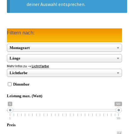
► ZAHLARTEN
deiner Auswahl entsprechen.
► VERSANDARTEN
Filtern nach:
Montageart
Länge
Mehr Infos zu →
Lichtfarbe
Lichtfarbe
Dimmbar
Leistung max. (Watt)
5
500
5
500
Preis
0 €