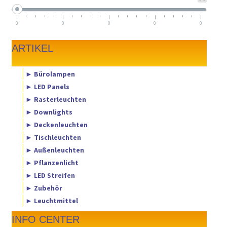
0
0
0
0
0
ARTIKEL
► Bürolampen
► LED Panels
► Rasterleuchten
► Downlights
► Deckenleuchten
► Tischleuchten
► Außenleuchten
► Pflanzenlicht
► LED Streifen
► Zubehör
► Leuchtmittel
INFO CENTER