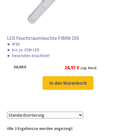
LED Feuchtraumleuchte FIBRA 150
►
IP65
►
bis zu 35W LED
►
besonders bruchfest!
Ursprünglicher
Aktueller
30,98
€
24,97
€
zzgl. MwSt.
Preis
Preis
war:
ist:
In den Warenkorb
30,98 €
24,97 €.
Alle 3 Ergebnisse werden angezeigt