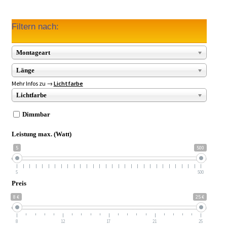
Filtern nach:
Montageart
Länge
Mehr Infos zu →
Lichtfarbe
Lichtfarbe
Dimmbar
Leistung max. (Watt)
5
500
5
500
Preis
8 €
25 €
8
12
17
21
25