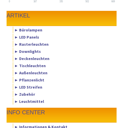
0
167
335
502
669
ARTIKEL
► Bürolampen
► LED Panels
► Rasterleuchten
► Downlights
► Deckenleuchten
► Tischleuchten
► Außenleuchten
► Pflanzenlicht
► LED Streifen
► Zubehör
► Leuchtmittel
INFO CENTER
► Informationen & Kontakt