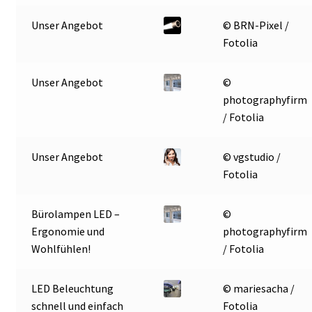
► ZAHLARTEN
Unser Angebot
© BRN-Pixel /
► VERSANDARTEN
Fotolia
Unser Angebot
©
photographyfirm
/ Fotolia
Unser Angebot
© vgstudio /
Fotolia
Bürolampen LED –
©
Ergonomie und
photographyfirm
Wohlfühlen!
/ Fotolia
LED Beleuchtung
© mariesacha /
schnell und einfach
Fotolia