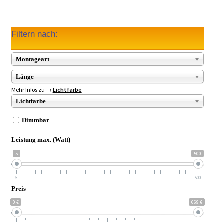
Filtern nach:
Montageart
Länge
Mehr Infos zu →
Lichtfarbe
Lichtfarbe
Dimmbar
Leistung max. (Watt)
5
500
5
500
Preis
0 €
669 €