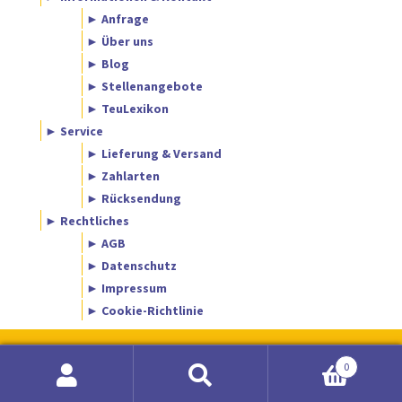
► Anfrage
► Über uns
► Blog
► Stellenangebote
► TeuLexikon
► Service
► Lieferung & Versand
► Zahlarten
► Rücksendung
► Rechtliches
► AGB
► Datenschutz
► Impressum
► Cookie-Richtlinie
0
Suche
Suchen