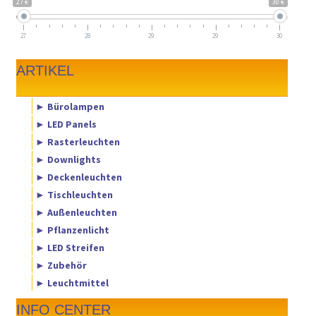
27 €
30 €
27
28
29
29
30
ARTIKEL
► Bürolampen
► LED Panels
► Rasterleuchten
► Downlights
► Deckenleuchten
► Tischleuchten
► Außenleuchten
► Pflanzenlicht
► LED Streifen
► Zubehör
► Leuchtmittel
INFO CENTER