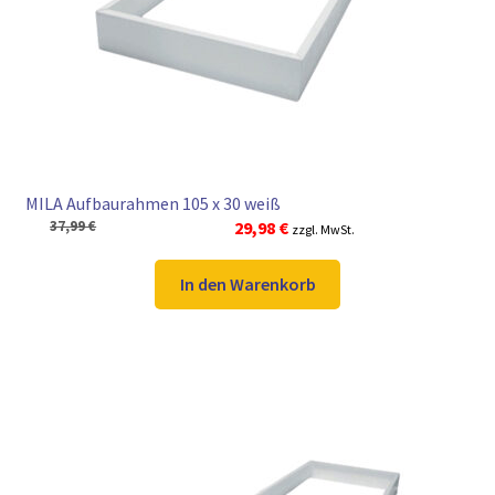
► ZAHLARTEN
► VERSANDARTEN
MILA Aufbaurahmen 105 x 30 weiß
Ursprünglicher
Aktueller
37,99
€
29,98
€
zzgl. MwSt.
Preis
Preis
war:
ist:
In den Warenkorb
37,99 €
29,98 €.