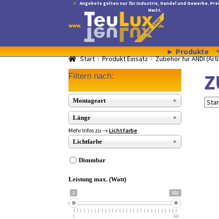
Angebote gelten nur für Industrie, Handel und Gewerbe. Prei
MwSt.
Zur
Zum
Navigation
Inhalt
springen
springen
► Produkte
Start
Produkt Einsatz
Zubehör für ANDI (Arti
Z
Filtern nach:
Montageart
Länge
Mehr Infos zu →
Lichtfarbe
Lichtfarbe
Dimmbar
Leistung max. (Watt)
5
500
5
500