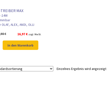
-TREIBER MAX
-24W
mmbar
r OLAF, ALEX, ANDI, OLLI
Ursprünglicher
Aktueller
,98
€
16,97
€
zzgl. MwSt.
Preis
Preis
war:
ist:
In den Warenkorb
21,98 €
16,97 €.
Einzelnes Ergebnis wird angezeigt