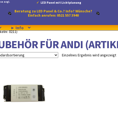
se zzgl.
LED Panel mit Lichtplanung
Beratung zu LED Panel & Co.? Info? Wünsche?
Einfach anrufen: 0521 557 3940
► Info
kelnr. 0211)
UBEHÖR FÜR ANDI (ARTIK
Einzelnes Ergebnis wird angezeigt