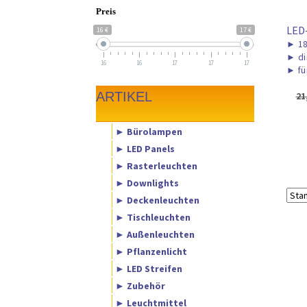
Preis
LED
16 €
17 €
►
18
►
di
16
16
17
17
17
►
fü
ARTIKEL
21
► Bürolampen
► LED Panels
► Rasterleuchten
► Downlights
► Deckenleuchten
► Tischleuchten
► Außenleuchten
► Pflanzenlicht
► LED Streifen
► Zubehör
► Leuchtmittel