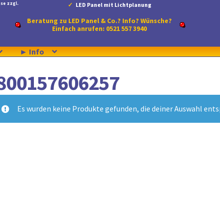
se zzgl.
LED Panel mit Lichtplanung
Beratung zu LED Panel & Co.? Info? Wünsche?
Einfach anrufen: 0521 557 3940
► Info
800157606257
Es wurden keine Produkte gefunden, die deiner Auswahl ent