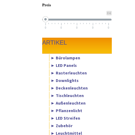
Preis
0 €
0
0
0
0
0
ARTIKEL
► Bürolampen
► LED Panels
► Rasterleuchten
► Downlights
► Deckenleuchten
► Tischleuchten
► Außenleuchten
► Pflanzenlicht
► LED Streifen
► Zubehör
► Leuchtmittel