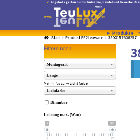
Angebote gelten nur für Industrie, Handel und Gewerbe. Prei
MwSt.
Zur
Zum
Navigation
Inhalt
springen
springen
► Produkte
Start
Produkt FF2Lexware
3800157606257
3
Filtern nach:
Montageart
Länge
Mehr Infos zu →
Lichtfarbe
Lichtfarbe
Dimmbar
Leistung max. (Watt)
5
500
5
500