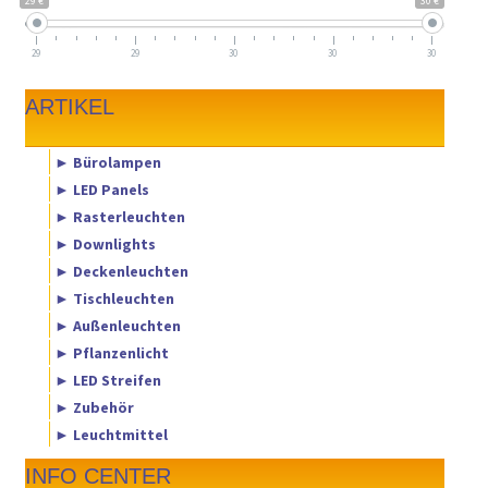
29 €
30 €
29
29
30
30
30
ARTIKEL
► Bürolampen
► LED Panels
► Rasterleuchten
► Downlights
► Deckenleuchten
► Tischleuchten
► Außenleuchten
► Pflanzenlicht
► LED Streifen
► Zubehör
► Leuchtmittel
INFO CENTER