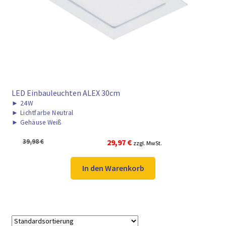
► ZAHLARTEN
► VERSANDARTEN
LED Einbauleuchten ALEX 30cm
►
24W
►
Lichtfarbe Neutral
►
Gehäuse Weiß
Ursprünglicher
Aktueller
39,98
€
29,97
€
zzgl. MwSt.
Preis
Preis
war:
ist:
In den Warenkorb
39,98 €
29,97 €.