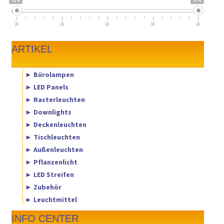
29 €
30 €
29
29
30
30
30
ARTIKEL
► Bürolampen
► LED Panels
► Rasterleuchten
► Downlights
► Deckenleuchten
► Tischleuchten
► Außenleuchten
► Pflanzenlicht
► LED Streifen
► Zubehör
► Leuchtmittel
INFO CENTER