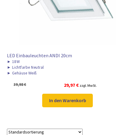
► ZAHLARTEN
► VERSANDARTEN
LED Einbauleuchten ANDI 20cm
►
18W
►
Lichtfarbe Neutral
►
Gehäuse Weiß
Ursprünglicher
Aktueller
39,98
€
29,97
€
zzgl. MwSt.
Preis
Preis
war:
ist:
In den Warenkorb
39,98 €
29,97 €.