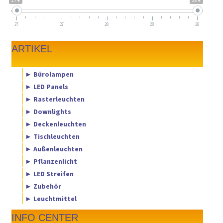
27 €
28 €
27
27
28
28
28
ARTIKEL
► Bürolampen
► LED Panels
► Rasterleuchten
► Downlights
► Deckenleuchten
► Tischleuchten
► Außenleuchten
► Pflanzenlicht
► LED Streifen
► Zubehör
► Leuchtmittel
INFO CENTER