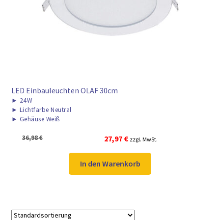
► ZAHLARTEN
► VERSANDARTEN
LED Einbauleuchten OLAF 30cm
►
24W
►
Lichtfarbe Neutral
►
Gehäuse Weiß
Ursprünglicher
Aktueller
36,98
€
27,97
€
zzgl. MwSt.
Preis
Preis
war:
ist:
In den Warenkorb
36,98 €
27,97 €.