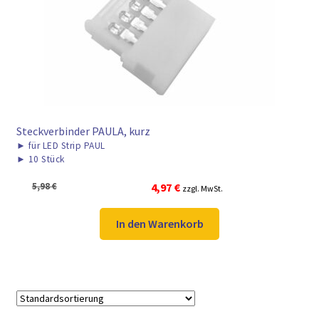
► ZAHLARTEN
► VERSANDARTEN
Steckverbinder PAULA, kurz
►
für LED Strip PAUL
►
10 Stück
Ursprünglicher
Aktueller
5,98
€
4,97
€
zzgl. MwSt.
Preis
Preis
war:
ist:
In den Warenkorb
5,98 €
4,97 €.