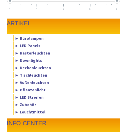
4
4
5
5
5
ARTIKEL
► Bürolampen
► LED Panels
► Rasterleuchten
► Downlights
► Deckenleuchten
► Tischleuchten
► Außenleuchten
► Pflanzenlicht
► LED Streifen
► Zubehör
► Leuchtmittel
INFO CENTER