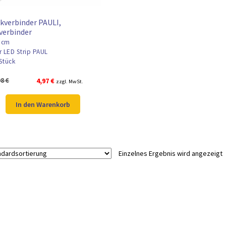
kverbinder PAULI,
verbinder
5cm
r LED Strip PAUL
Stück
Ursprünglicher
Aktueller
98
€
4,97
€
zzgl. MwSt.
Preis
Preis
war:
ist:
In den Warenkorb
5,98 €
4,97 €.
Einzelnes Ergebnis wird angezeigt