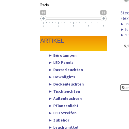
Preis
Stec
4 €
5 €
Flex
►
1
4
4
5
5
5
►
fü
►
5 
ARTIKEL
5,
► Bürolampen
► LED Panels
► Rasterleuchten
► Downlights
► Deckenleuchten
► Tischleuchten
► Außenleuchten
► Pflanzenlicht
► LED Streifen
► Zubehör
► Leuchtmittel