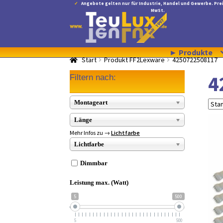
Angebote gelten nur für Industrie, Handel und Gewerbe. Prei
MwSt.
Zur
Zum
Navigation
Inhalt
springen
springen
► Produkte
Start
Produkt FF2Lexware
4250722508117
4
Filtern nach:
Montageart
Länge
Mehr Infos zu →
Lichtfarbe
Lichtfarbe
Dimmbar
Leistung max. (Watt)
5
500
5
500