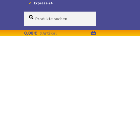
Express-24
Suche
Suchen
nach:
0,00
€
0 Artikel