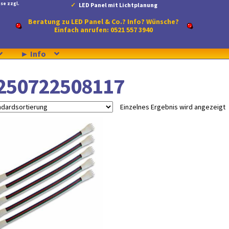
se zzgl.
LED Panel mit Lichtplanung
Beratung zu LED Panel & Co.? Info? Wünsche?
Einfach anrufen: 0521 557 3940
► Info
250722508117
Einzelnes Ergebnis wird angezeigt