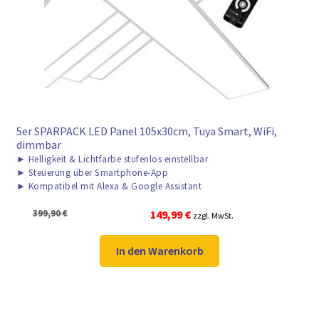
► ZAHLARTEN
► VERSANDARTEN
5er SPARPACK LED Panel 105x30cm, Tuya Smart, WiFi,
dimmbar
►
Helligkeit & Lichtfarbe stufenlos einstellbar
►
Steuerung über Smartphone-App
►
Kompatibel mit Alexa & Google Assistant
Ursprünglicher
Aktueller
399,90
€
149,99
€
zzgl. MwSt.
Preis
Preis
war:
ist:
In den Warenkorb
399,90 €
149,99 €.