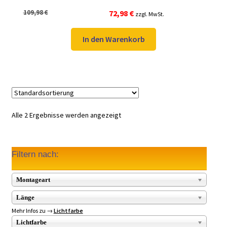
Ursprünglicher
Aktueller
109,98
€
72,98
€
zzgl. MwSt.
Preis
Preis
war:
ist:
In den Warenkorb
109,98 €
72,98 €.
Alle 2 Ergebnisse werden angezeigt
Filtern nach:
Montageart
Länge
Mehr Infos zu →
Lichtfarbe
Lichtfarbe