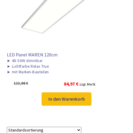
► ZAHLARTEN
► VERSANDARTEN
LED Panel MAREN 120cm
►
48-50W dimmbar
►
Lichtfarbe Relax True
►
mit Marken-Bauteilen
Ursprünglicher
Aktueller
113,98
€
84,97
€
zzgl. MwSt.
Preis
Preis
war:
ist:
In den Warenkorb
113,98 €
84,97 €.