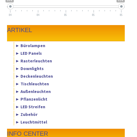
84 €
85 €
84
84
85
85
85
ARTIKEL
► Bürolampen
► LED Panels
► Rasterleuchten
► Downlights
► Deckenleuchten
► Tischleuchten
► Außenleuchten
► Pflanzenlicht
► LED Streifen
► Zubehör
► Leuchtmittel
INFO CENTER