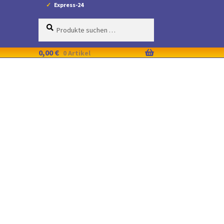
Express-24
Suche
Suchen
nach:
0,00
€
0 Artikel