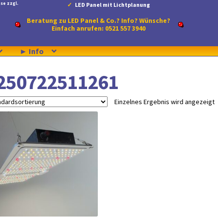
se zzgl.
LED Panel mit Lichtplanung
Beratung zu LED Panel & Co.? Info? Wünsche?
Einfach anrufen: 0521 557 3940
► Info
250722511261
Einzelnes Ergebnis wird angezeigt