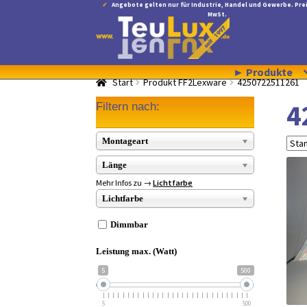
Angebote gelten nur für Industrie, Handel und Gewerbe. Prei
MwSt.
Zur
Zum
Navigation
Inhalt
springen
springen
► Produkte
Start
Produkt FF2Lexware
4250722511261
4
Filtern nach:
Montageart
Länge
Mehr Infos zu →
Lichtfarbe
Lichtfarbe
Dimmbar
Leistung max. (Watt)
5
500
5
500