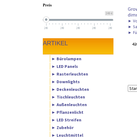
Preis
Gro
249 €
dimm
►
Vo
►
Sa
249
249
249
249
249
►
Fü
ARTIKEL
42
► Bürolampen
► LED Panels
► Rasterleuchten
► Downlights
► Deckenleuchten
► Tischleuchten
► Außenleuchten
► Pflanzenlicht
► LED Streifen
► Zubehör
► Leuchtmittel