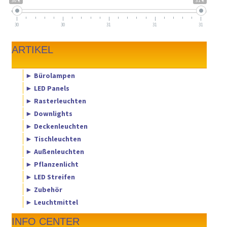
30 €
31 €
30
30
31
31
31
ARTIKEL
► Bürolampen
► LED Panels
► Rasterleuchten
► Downlights
► Deckenleuchten
► Tischleuchten
► Außenleuchten
► Pflanzenlicht
► LED Streifen
► Zubehör
► Leuchtmittel
INFO CENTER