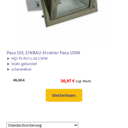
► ZAHLARTEN
► VERSANDARTEN
Pasa 150, EINBAU-Strahler Pasa 150W
►
HQI-TS Rx7s-24 150W
►
Stahl gebürstet
►
schwenkbar
Ursprünglicher
Aktueller
40,98
€
30,97
€
zzgl. MwSt.
Preis
Preis
war:
ist:
Weiterlesen
40,98 €
30,97 €.