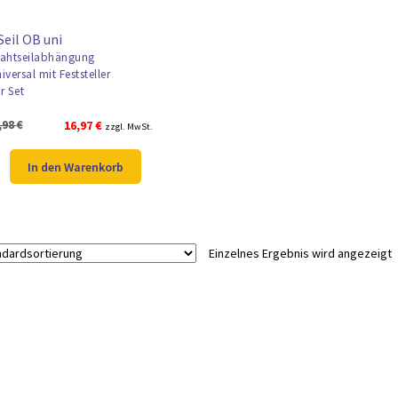
Seil OB uni
ahtseilabhängung
versal mit Feststeller
r Set
Ursprünglicher
Aktueller
,98
€
16,97
€
zzgl. MwSt.
Preis
Preis
war:
ist:
In den Warenkorb
21,98 €
16,97 €.
Einzelnes Ergebnis wird angezeigt