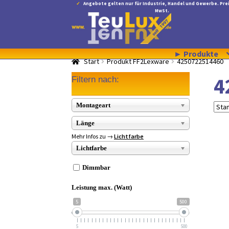
Angebote gelten nur für Industrie, Handel und Gewerbe. Prei
MwSt.
Zur
Zum
Navigation
Inhalt
springen
springen
► Produkte
Start
Produkt FF2Lexware
4250722514460
4
Filtern nach:
Montageart
Länge
Mehr Infos zu →
Lichtfarbe
Lichtfarbe
Dimmbar
Leistung max. (Watt)
5
500
5
500