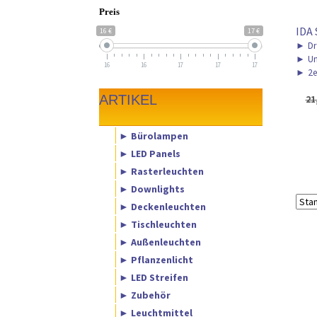
Preis
IDA 
16 €
17 €
►
Dr
►
Uni
16
16
17
17
17
►
2e
ARTIKEL
21
► Bürolampen
► LED Panels
► Rasterleuchten
► Downlights
► Deckenleuchten
► Tischleuchten
► Außenleuchten
► Pflanzenlicht
► LED Streifen
► Zubehör
► Leuchtmittel