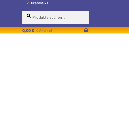
Express-24
Suche
Suchen
nach:
0,00
€
0 Artikel