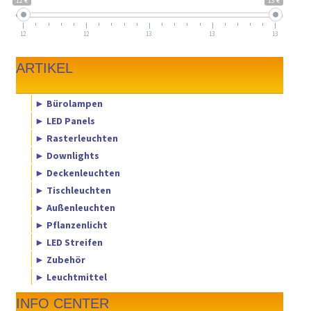
12 €
13 €
12
12
13
13
13
ARTIKEL
► Bürolampen
► LED Panels
► Rasterleuchten
► Downlights
► Deckenleuchten
► Tischleuchten
► Außenleuchten
► Pflanzenlicht
► LED Streifen
► Zubehör
► Leuchtmittel
INFO CENTER