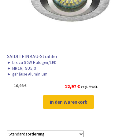
► ZAHLARTEN
► VERSANDARTEN
SAIDI I EINBAU-Strahler
►
bis zu 50W Halogen/LED
►
MR16, GU5,3
►
gehäuse Aluminium
Ursprünglicher
Aktueller
16,98
€
12,97
€
zzgl. MwSt.
Preis
Preis
war:
ist:
In den Warenkorb
16,98 €
12,97 €.