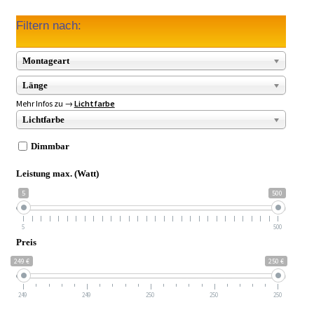
Filtern nach:
Montageart
Länge
Mehr Infos zu →
Lichtfarbe
Lichtfarbe
Dimmbar
Leistung max. (Watt)
5
500
5
500
Preis
249 €
250 €
249
249
250
250
250