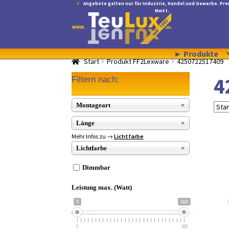
Angebote gelten nur für Industrie, Handel und Gewerbe. Prei
MwSt.
Zur
Zum
Navigation
Inhalt
springen
springen
► Produkte
Start
Produkt FF2Lexware
4250722517409
4
Filtern nach:
Montageart
Länge
Mehr Infos zu →
Lichtfarbe
Lichtfarbe
Dimmbar
Leistung max. (Watt)
5
500
5
500