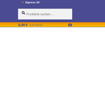
Express-24
Suche
Suchen
nach:
0,00
€
0 Artikel