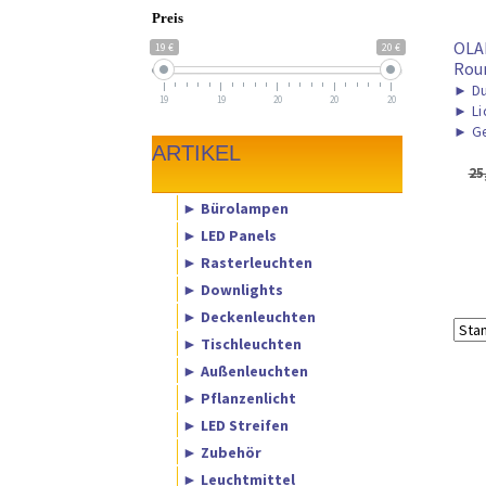
Preis
OLA
19 €
20 €
Rou
►
Du
19
19
20
20
20
►
Li
►
Ge
ARTIKEL
25
► Bürolampen
► LED Panels
► Rasterleuchten
► Downlights
► Deckenleuchten
► Tischleuchten
► Außenleuchten
► Pflanzenlicht
► LED Streifen
► Zubehör
► Leuchtmittel