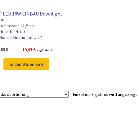
F LED 18W EINBAU Downlight
nd
rchmesser 22,5cm
chtfarbe Neutral
häuse Aluminium weiß
Ursprünglicher
Aktueller
,98
€
19,97
€
zzgl. MwSt.
Preis
Preis
war:
ist:
In den Warenkorb
25,98 €
19,97 €.
Einzelnes Ergebnis wird angezeigt